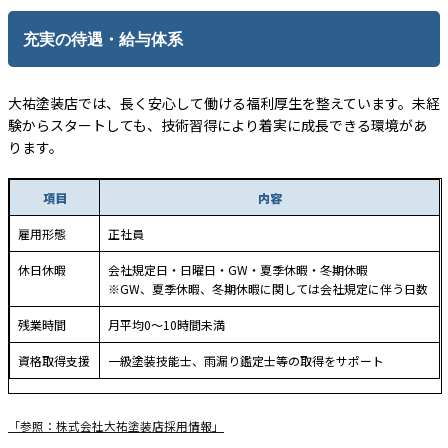
充実の待遇・給与体系
大祐塗装店では、長く安心して働ける福利厚生を整えています。未経
験からスタートしても、技術習得により着実に成長できる環境があ
ります。
項目
内容
雇用形態
正社員
休日休暇
会社規定日・日曜日・GW・夏季休暇・冬期休暇
※GW、夏季休暇、冬期休暇に関しては会社規定に伴う日数
残業時間
月平均0～10時間未満
資格取得支援
一級塗装技能士、雨漏り鑑定士等の取得をサポート
「参照：株式会社大祐塗装店採用情報」