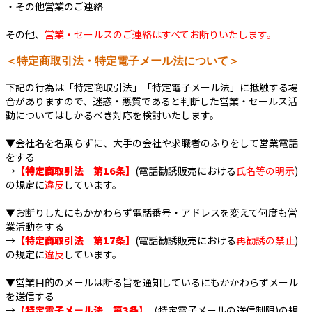
・その他営業のご連絡
その他、
営業・セールスのご連絡はすべてお断りいたします。
＜特定商取引法・特定電子メール法について＞
下記の行為は「特定商取引法」「特定電子メール法」に抵触する場
合がありますので、迷惑・悪質であると判断した営業・セールス活
動についてはしかるべき対応を検討いたします。
▼会社名を名乗らずに、大手の会社や求職者のふりをして営業電話
をする
→
【特定商取引法 第16条】
(電話勧誘販売における
氏名等の明示
)
の規定に
違反
しています。
▼お断りしたにもかかわらず電話番号・アドレスを変えて何度も営
業活動をする
→
【特定商取引法 第17条】
(電話勧誘販売における
再勧誘の禁止
)
の規定に
違反
しています。
▼営業目的のメールは断る旨を通知しているにもかかわらずメール
を送信する
→
【特定電子メール法 第3条】
（特定電子メールの送信制限)の規