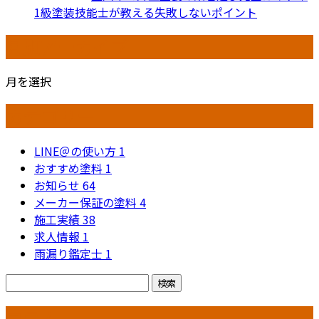
1級塗装技能士が教える失敗しないポイント
月別アーカイブ
月を選択
カテゴリー
LINE＠の使い方
1
おすすめ塗料
1
お知らせ
64
メーカー保証の塗料
4
施工実績
38
求人情報
1
雨漏り鑑定士
1
コラム