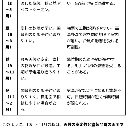
（3
適した気候。秋と並ぶ
い。GW前は特に混雑する。
～5
ベストシーズン。
月）
夏
塗料の乾燥が早い。閑
梅雨で工期が延びやすい。高
（6
散期のため予約が取り
温多湿で窓を閉め切ると室内
～8
やすい。
が暑い。台風の影響を受ける
月）
可能性。
秋
最も天候が安定。塗料
繁忙期のため予約が集中す
（9
の乾燥条件が最適。工
る。9月は台風の影響を受ける
～11
期が予定通り進みやす
ことがある。
月）
い。
冬
閑散期のため予約が取
気温が5℃以下になると塗装不
（12
りやすく、費用面で相
可。日照時間が短く作業時間
～2
談しやすい場合があ
が限られる。
月）
る。
このように、10月・11月の秋は、
天候の安定性と塗装品質の両面で